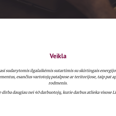
Veikla
udarytomis ilgalaikėmis sutartimis su skirtingais energijos tie
entus, esančius vartotojų patalpose ar teritorijose, taip pat ap
rodmenis.
dirba daugiau nei 40 darbuotojų, kurie darbus atlieka visose L