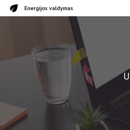
Energijos valdymas
Sk
U