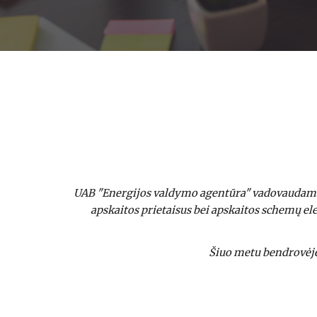
UAB "Energijos valdymo agentūra" vadovaudamasi s
apskaitos prietaisus bei apskaitos schemų elem
Šiuo metu bendrovėje 