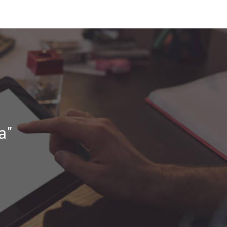
ion
a"