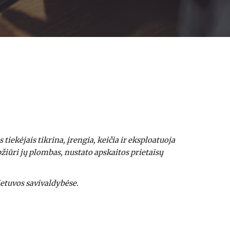
kėjais tikrina, įrengia, keičia ir eksploatuoja 
žiūri jų plombas, nustato apskaitos prietaisų 
ietuvos savivaldybėse.